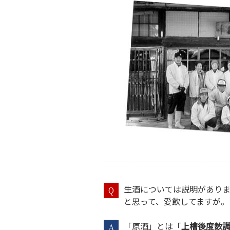
生酒については説明がありま
Q
と思って、愛飲してますが。
「原酒」とは「
上槽後度数
A