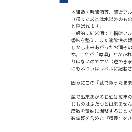
本醸造・吟醸酒等、醸造ア
（搾ったあとは水以外のも
と呼ばれます。
一般的に純米酒で上槽時アル
香味を整え、また適飲性の
しかし出来あがったお酒そ
す。これが「原酒」とかかれ
りはないのですが（逆のき
にもふつうはラベルに記載さ
因みにこの『蔵で搾ったま
蔵で出来あがるお酒は毎年
じものはふたつと出来ませ
度数を微妙に調整すること
数調整を含めた『精製』をさ