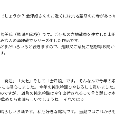
でしょうか？ 会津娘さんのお近くには六地蔵尊のお寺があっ
善美氏（現 造相談役）です。ご存知の六地蔵尊を建立した山
み六人の酒地蔵でシリーズ化した作品です。
だまだいろいろと続きますので、是非又ご意見ご感想等お聞か
す。
「開運」「大七」そして「会津娘」です。 そんなんで今年の
レにも感心しました。 今年の純米吟醸ひやおろしも買いました
のですが、 雄町の純米吟醸は今年出荷されるって言う話しは本
か飲めたら素晴らしいでしょうね。 それでは☆
晴らしいお酒です。 私も好きな銘柄です。 当蔵ではこれからも