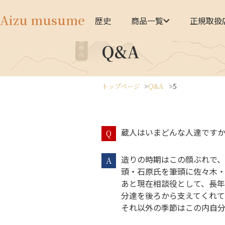
Aizu musume
歴史
商品一覧
正規取扱
Q&A
トップページ
Q&A
5
蔵人はいまどんな人達です
Q
造りの時期はこの顔ぶれで
A
頭・石原氏を筆頭に佐々木
あと現在相談役として、長
分達を後ろから支えてくれて
それ以外の季節はこの内自分