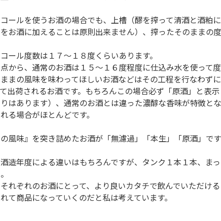
ルコールを使うお酒の場合でも、上槽（醪を搾って清酒と酒粕
のをお酒に加えることは原則出来ません）、搾ったそのままの度
コール度数は１７～１８度くらいあります。
観点から、通常のお酒は１５～１６度程度に仕込み水を使って度
のままの風味を味わってほしいお酒などはその工程を行なわず
て出荷されるお酒です。もちろんこの場合必ず「原酒」と表示
まりはあります）、通常のお酒とは違った濃醇な香味が特徴と
れる場合がほとんどです。
まの風味』を突き詰めたお酒が「無濾過」「本生」「原酒」です
の酒造年度による違いはもちろんですが、タンク１本１本、まっ
ん。
でそれぞれのお酒にとって、より良いカタチで飲んでいただける
れて商品になっていくのだと私は考えています。