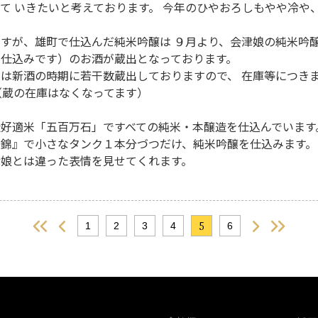
て いきたいと考えております。 今年のひやおろしもやや冷や
すが、雄町で仕込んだ純米吟醸は ９月より、会津娘の純米吟醸
仕込みです）のお酒が蔵出となっております。
は新酒の時期に若干数蔵出しておりますので、 在庫等につき
（蔵の在庫はなくなってます）
好適米「五百万石」ですべての純米・本醸造を仕込んでいます
錦』で小さなタンク１本分づつだけ、純米吟醸を仕込みます。
娘とは違った表情を見せてくれます。
5
1
2
3
4
6