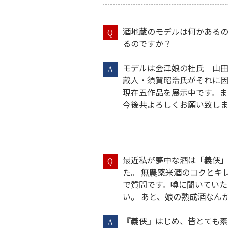
酒地蔵のモデルは何かあるの
Q
るのですか？
モデルは会津娘の杜氏 山田
A
蔵人・須賀昭浩氏がそれに因
現在五作品を展示中です。ま
今後共よろしくお願い致しま
最近私が夢中な酒は「義侠」
Q
た。 無農薬米酒のコクとキ
で質問です。噂に聞いていた
い。 あと、娘の熟成酒なん
『義侠』はじめ、皆とても素
A