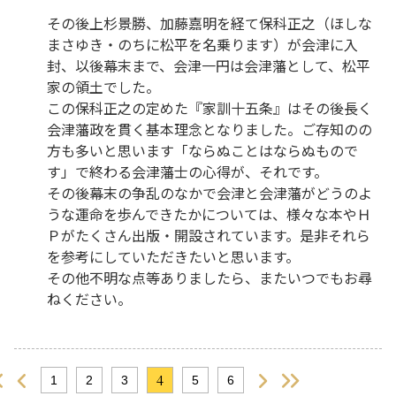
その後上杉景勝、加藤嘉明を経て保科正之（ほしな
まさゆき・のちに松平を名乗ります）が会津に入
封、以後幕末まで、会津一円は会津藩として、松平
家の領土でした。
この保科正之の定めた『家訓十五条』はその後長く
会津藩政を貫く基本理念となりました。ご存知のの
方も多いと思います「ならぬことはならぬもので
す」で終わる会津藩士の心得が、それです。
その後幕末の争乱のなかで会津と会津藩がどうのよ
うな運命を歩んできたかについては、様々な本やＨ
Ｐがたくさん出版・開設されています。是非それら
を参考にしていただきたいと思います。
その他不明な点等ありましたら、またいつでもお尋
ねください。
4
1
2
3
5
6