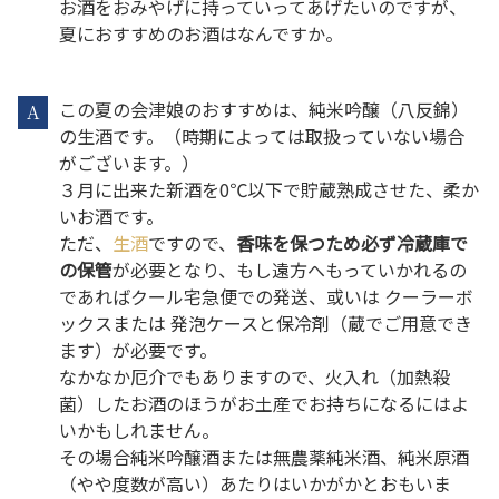
お酒をおみやげに持っていってあげたいのですが、
夏におすすめのお酒はなんですか。
この夏の会津娘のおすすめは、純米吟醸（八反錦）
A
の生酒です。（時期によっては取扱っていない場合
がございます。）
３月に出来た新酒を0℃以下で貯蔵熟成させた、柔か
いお酒です。
ただ、
生酒
ですので、
香味を保つため必ず冷蔵庫で
の保管
が必要となり、もし遠方へもっていかれるの
であればクール宅急便での発送、或いは クーラーボ
ックスまたは 発泡ケースと保冷剤（蔵でご用意でき
ます）が必要です。
なかなか厄介でもありますので、火入れ（加熱殺
菌）したお酒のほうがお土産でお持ちになるにはよ
いかもしれません。
その場合純米吟醸酒または無農薬純米酒、純米原酒
（やや度数が高い）あたりはいかがかとおもいま