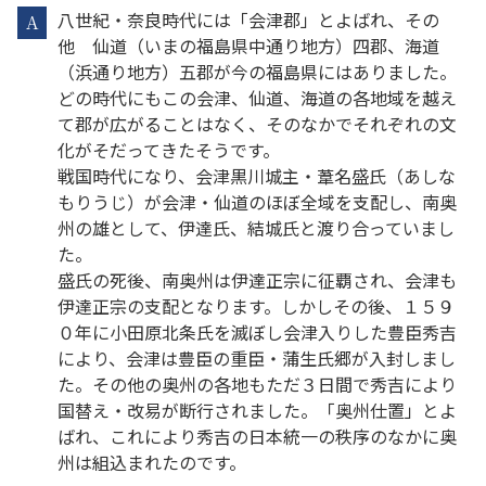
八世紀・奈良時代には「会津郡」とよばれ、その
A
他 仙道（いまの福島県中通り地方）四郡、海道
（浜通り地方）五郡が今の福島県にはありました。
どの時代にもこの会津、仙道、海道の各地域を越え
て郡が広がることはなく、そのなかでそれぞれの文
化がそだってきたそうです。
戦国時代になり、会津黒川城主・葦名盛氏（あしな
もりうじ）が会津・仙道のほぼ全域を支配し、南奥
州の雄として、伊達氏、結城氏と渡り合っていまし
た。
盛氏の死後、南奥州は伊達正宗に征覇され、会津も
伊達正宗の支配となります。しかしその後、１５９
０年に小田原北条氏を滅ぼし会津入りした豊臣秀吉
により、会津は豊臣の重臣・蒲生氏郷が入封しまし
た。その他の奥州の各地もただ３日間で秀吉により
国替え・改易が断行されました。「奥州仕置」とよ
ばれ、これにより秀吉の日本統一の秩序のなかに奥
州は組込まれたのです。