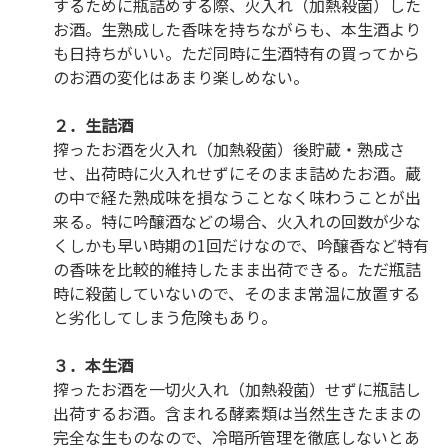
するために瓶詰めする際、火入れ（加熱殺菌）した
お酒。生熟成した香味を持ちながらも、本生酒より
アイヅジン
も日持ちがいい。ただ同時に生酒特有の買ってから
のお酒の変化はあまり楽しめない。
２．生詰酒
搾ったお酒を火入れ（加熱殺菌）後貯蔵・熟成さ
せ、出荷時に火入れせずにそのまま詰めたお酒。蔵
の中で経た熟成味を損なうことなく味わうことが出
来る。特に吟醸酒などの場合、火入れの回数が少な
くしかも早い時期の1回だけなので、吟醸香など特有
の香味を比較的維持したまま出荷できる。ただ瓶詰
時に殺菌していないので、そのまま常温に放置する
と劣化してしまう危険もあり。
３．本生酒
搾ったお酒を一切火入れ（加熱殺菌）せずに瓶詰し
出荷するお酒。含まれる酵素類は当然生きたままの
完全な生ものなので、冷暗所管理を徹底しないとあ