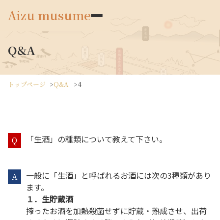
Aizu musume
Q&A
トップページ
Q&A
4
穣シリーズ
「生酒」の種類について教えて下さい。
Q
穣について
一般に「生酒」と呼ばれるお酒には次の3種類があり
A
通年
ます。
１．生貯蔵酒
季節限定
搾ったお酒を加熱殺菌せずに貯蔵・熟成させ、出荷