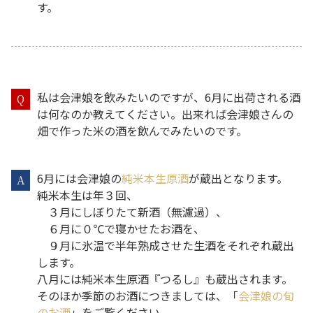
す。
私は会津娘を飲みたいのですが、6月に出荷される酒
Q
は何なのか教えてください。出来れば会津娘さんの
畑で作った米の酒を飲んでみたいのです。
6月には会津娘の
純米本生原酒
が蔵出となります。
A
純米本生は年３回、
３月にしぼりたて新酒（無濾過）、
６月に０℃で寝かせたお酒を、
９月に氷温で半年熟成させた生酒をそれぞれ蔵出
します。
八月には純米本生原酒『つるし』も蔵出されます。
そのほか季節のお酒につきましては、「
会津娘の旬
のお酒
」をご覧ください。